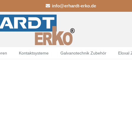
info@erhardt-erko.de
eren
Kontaktsysteme
Galvanotechnik Zubehör
Eloxal