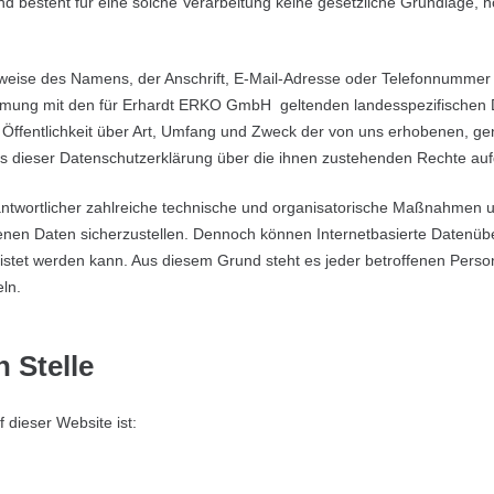
 besteht für eine solche Verarbeitung keine gesetzliche Grundlage, hol
eise des Namens, der Anschrift, E-Mail-Adresse oder Telefonnummer ein
mung mit den für Erhardt ERKO GmbH geltenden landesspezifischen D
Öffentlichkeit über Art, Umfang und Zweck der von uns erhobenen, g
ls dieser Datenschutzerklärung über die ihnen zustehenden Rechte auf
ntwortlicher zahlreiche technische und organisatorische Maßnahmen u
enen Daten sicherzustellen. Dennoch können Internetbasierte Datenüb
eistet werden kann. Aus diesem Grund steht es jeder betroffenen Perso
ln.
 Stelle
f dieser Website ist: