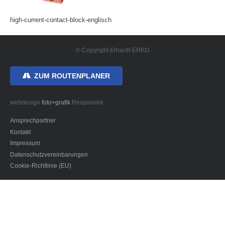
high-current-contact-block-englisch
© Copyright Erhardt-ERKO
ZUM ROUTENPLANER
webdesign
foto+grafik
Respondek
Ansprechpartner
Kontakt
Impressum
Datenschutzvereinbarungen
Cookie-Richtlinie (EU)