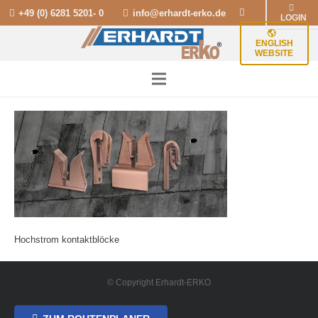
+49 (0) 6281 5201- 0
info@erhardt-erko.de
LOGIN
ENGLISH
WEBSITE
Hochstrom kontaktblöcke
© Copyright Erhardt-ERKO