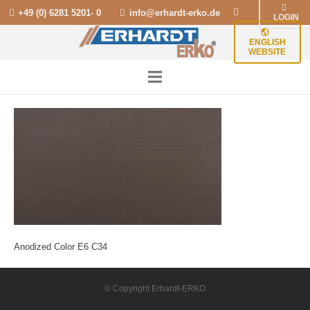
+49 (0) 6281 5201- 0
info@erhardt-erko.de
LOGIN
ENGLISH
WEBSITE
Anodized Color E6 C34
© Copyright Erhardt-ERKO