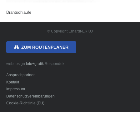
Drahtschlaufe
© Copyright Erhardt-ERKO
ZUM ROUTENPLANER
webdesign
foto+grafik
Respondek
Ansprechpartner
Kontakt
Impressum
Datenschutzvereinbarungen
Cookie-Richtlinie (EU)