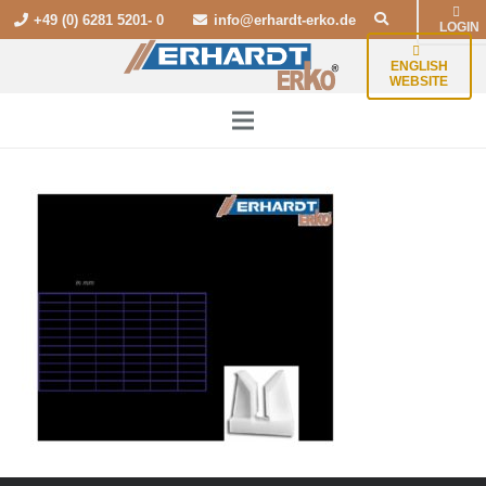
+49 (0) 6281 5201- 0
info@erhardt-erko.de
LOGIN
ENGLISH
WEBSITE