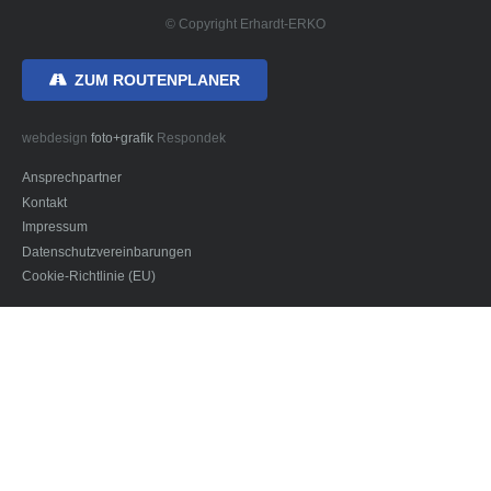
© Copyright Erhardt-ERKO
ZUM ROUTENPLANER
webdesign
foto+grafik
Respondek
Ansprechpartner
Kontakt
Impressum
Datenschutzvereinbarungen
Cookie-Richtlinie (EU)