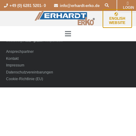
+49 (0) 6281 5201- 0
info@erhardt-erko.de
LOGIN
© Copyright Erhardt-ERKO
ENGLISH
WEBSITE
ZUM ROUTENPLANER
webdesign
foto+grafik
Respondek
Ansprechpartner
Kontakt
Impressum
Datenschutzvereinbarungen
Cookie-Richtlinie (EU)